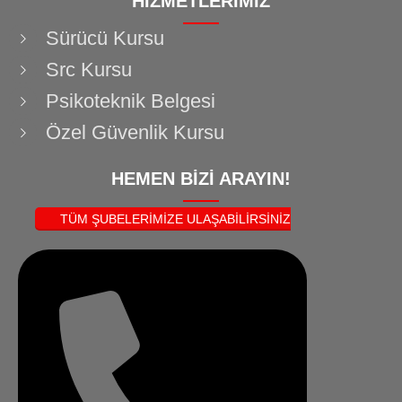
HİZMETLERİMİZ
Sürücü Kursu
Src Kursu
Psikoteknik Belgesi
Özel Güvenlik Kursu
HEMEN BİZİ ARAYIN!
TÜM ŞUBELERİMİZE ULAŞABİLİRSİNİZ